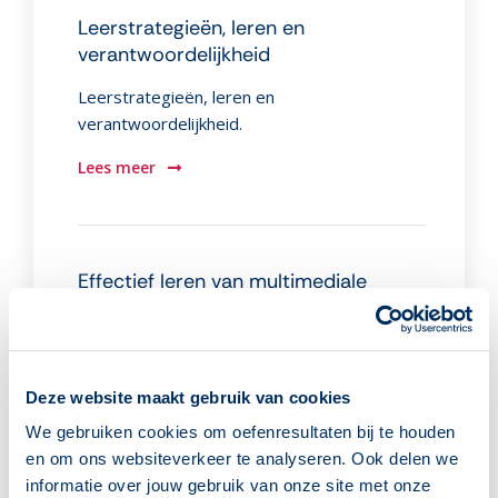
Leerstrategieën, leren en
verantwoordelijkheid
Leerstrategieën, leren en
verantwoordelijkheid.
Lees meer
Effectief leren van multimediale
leerbronnen
Er zijn steeds meer mogelijkheden om
multimedia in te zetten in de les. Maar is dat
Deze website maakt gebruik van cookies
altijd effectief?
We gebruiken cookies om oefenresultaten bij te houden
Lees meer
en om ons websiteverkeer te analyseren. Ook delen we
informatie over jouw gebruik van onze site met onze