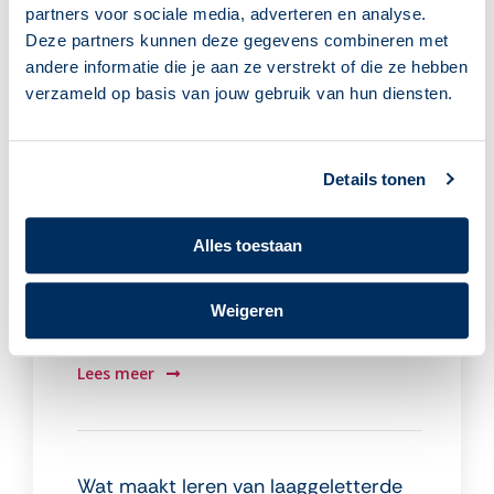
partners voor sociale media, adverteren en analyse.
Deze partners kunnen deze gegevens combineren met
Lifelong Learning and Technology
andere informatie die je aan ze verstrekt of die ze hebben
verzameld op basis van jouw gebruik van hun diensten.
Digital technology plays a notable role in
knowledge pursuits.
Lees meer
Details tonen
Alles toestaan
The alchemy of learning
Weigeren
Impact and progression in adult learning.
Lees meer
Wat maakt leren van laaggeletterde