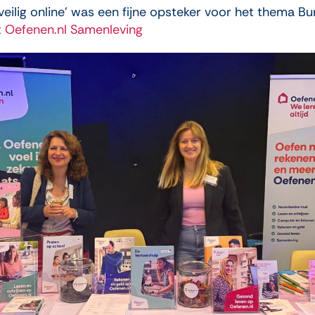
 ‘veilig online’ was een fijne opsteker voor het thema
 Oefenen.nl Samenleving