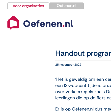
Ga
Oefenen.nl
Voor organisaties
naar
inhoud
Handout program
25 november 2025
‘Het is geweldig om een cert
een ISK-docent tijdens on
over verkeerregels zoals 
leerlingen die op de fiets 
Er is op Oefenen.nl dus me