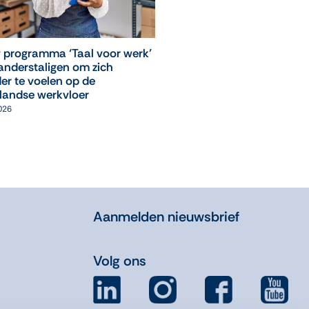
 programma ‘Taal voor werk’
‘Leuk, ik mag weer naar
anderstaligen om zich
computerles!’
er te voelen op de
05 augustus 2026
landse werkvloer
2026
Aanmelden nieuwsbrief
Volg ons