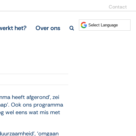
Contact
erkt het?
Over ons
amma heeft afgerond’, zei
chap’. Ook ons programma
og wel eens wat mis met
‘duurzaamheid’, ‘omgaan