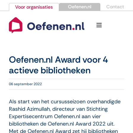
Ga
Oefenen.nl
Contact
Voor organisaties
naar
inhoud
Toggle
Navigation
Bestellen
Oefenen.nl Award voor 4
Nieuws
actieve bibliotheken
Kennisbank
06 september 2022
Over Oefenen.nl
Als start van het cursusseizoen overhandigde
Rashid Azimullah, directeur van Stichting
Expertisecentrum Oefenen.nl aan vier
Contact
bibliotheken de Oefenen.nl ­Award 2022 uit.
Met de Oefenen.nl Award zet hij bibliotheken