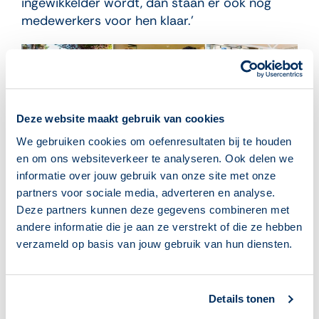
ingewikkelder wordt, dan staan er ook nog
medewerkers voor hen klaar.’
Deze website maakt gebruik van cookies
We gebruiken cookies om oefenresultaten bij te houden
en om ons websiteverkeer te analyseren. Ook delen we
Kiezen voor maatwerk
informatie over jouw gebruik van onze site met onze
‘We hebben een programma ontwikkeld:
partners voor sociale media, adverteren en analyse.
‘Digitaal meedoen’, vertelt Patricia van Schaick,
Deze partners kunnen deze gegevens combineren met
programmaleider leven lang ontwikkelen bij
andere informatie die je aan ze verstrekt of die ze hebben
bibliotheek aan den IJssel. We kiezen voor
verzameld op basis van jouw gebruik van hun diensten.
maatwerk: Individuele begeleiding en in ieder in
zijn eigen tempo. Op een laagdrempelige en
interactieve manier. We maken daarbij gebruik
Details tonen
van de programma’s van
Oefenen.nl
. Bij onze