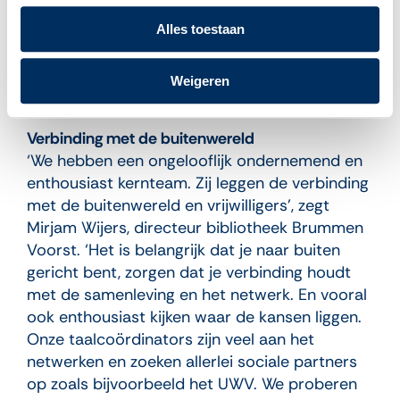
collega Nur Ceylan komt bijvoorbeeld elke
maandag een dame oefenen met het
Alles toestaan
programma
Klik & Tik
waardoor ze nu kan
internetten en heel belangrijk, kan
Weigeren
internetbankieren’.
Verbinding met de buitenwereld
‘We hebben een ongelooflijk ondernemend en
enthousiast kernteam. Zij leggen de verbinding
met de buitenwereld en vrijwilligers’, zegt
Mirjam Wijers, directeur bibliotheek Brummen
Voorst. ‘Het is belangrijk dat je naar buiten
gericht bent, zorgen dat je verbinding houdt
met de samenleving en het netwerk. En vooral
ook enthousiast kijken waar de kansen liggen.
Onze taalcoördinators zijn veel aan het
netwerken en zoeken allerlei sociale partners
op zoals bijvoorbeeld het UWV. We proberen