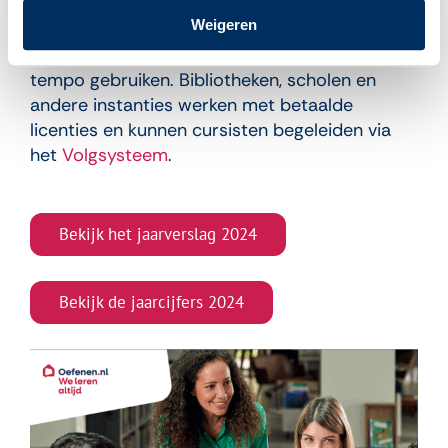
Oefenen.nl is een laagdrempelige en
Weigeren
interactieve manier van leren want mensen
kunnen de leeromgeving individueel en in eigen
tempo gebruiken. Bibliotheken, scholen en
andere instanties werken met betaalde
licenties en kunnen cursisten begeleiden via
het
Volgsysteem
.
Bekijk het jaarverslag 2024
Bekijk de jaarcijfers 2024