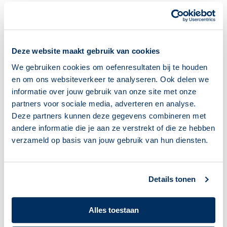
Oefenen.nl krijgt steun van partners als Adyen
en van fondsen zoals het ING Nederland fonds,
VSB Fonds en Oranje Fonds. Die steun maakt
Deze website maakt gebruik van cookies
het mogelijk om te blijven vernieuwen.
Azimullah benadrukt: ‘Tegelijkertijd staan we in
We gebruiken cookies om oefenresultaten bij te houden
2025 voor de uitdaging om met ons kleine
en om ons websiteverkeer te analyseren. Ook delen we
team te blijven investeren in begeleiding en
informatie over jouw gebruik van onze site met onze
partners voor sociale media, adverteren en analyse.
ondersteuning. Technologie maakt leren
Deze partners kunnen deze gegevens combineren met
mogelijk, maar het zijn de begeleiders die echt
andere informatie die je aan ze verstrekt of die ze hebben
het verschil maken.’
verzameld op basis van jouw gebruik van hun diensten.
Laagdrempelig en interactief
Oefenen.nl is een online leeromgeving waar
(jong)volwassenen kunnen oefenen met de
Details tonen
basiskennis en vaardigheden van taal, rekenen
en digitale vaardigheden. Ook leren ze over
Alles toestaan
omgaan met geld, opvoeding en gezondheid.