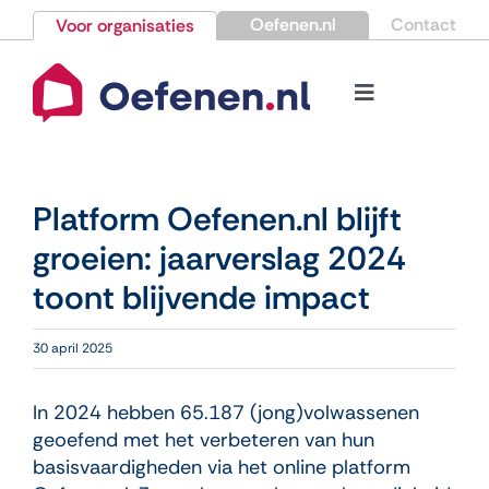
Ga
Oefenen.nl
Contact
Voor organisaties
naar
inhoud
Toggle
Navigation
Bestellen
Platform Oefenen.nl blijft
Nieuws
groeien: jaarverslag 2024
toont blijvende impact
Kennisbank
30 april 2025
Over Oefenen.nl
In 2024 hebben 65.187 (jong)volwassenen
Contact
geoefend met het verbeteren van hun
basisvaardigheden via het online platform