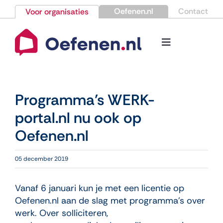
Ga
Oefenen.nl
Contact
Voor organisaties
naar
inhoud
Toggle
Navigation
Bestellen
Programma’s WERK-
Nieuws
portal.nl nu ook op
Oefenen.nl
Kennisbank
05 december 2019
Over Oefenen.nl
Vanaf 6 januari kun je met een licentie op
Contact
Oefenen.nl aan de slag met programma’s over
werk. Over solliciteren,