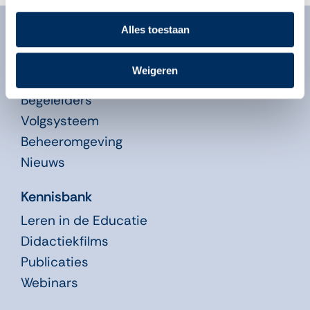
Alles toestaan
Algemeen
Over ons
Weigeren
Over onze programma’s
Begeleiders
Volgsysteem
Beheeromgeving
Nieuws
Kennisbank
Leren in de Educatie
Didactiekfilms
Publicaties
Webinars