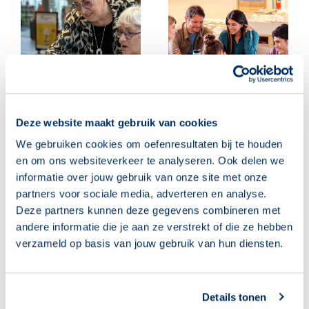
Deze website maakt gebruik van cookies
‘Leuk, ik mag weer
Begeleiders, klaar voor
We gebruiken cookies om oefenresultaten bij te houden
naar computerles!’
het nieuwe
en om ons websiteverkeer te analyseren. Ook delen we
cursusjaar? Deze 10
05 augustus 2026
informatie over jouw gebruik van onze site met onze
tips helpen je op weg
partners voor sociale media, adverteren en analyse.
04 augustus 2026
Deze partners kunnen deze gegevens combineren met
andere informatie die je aan ze verstrekt of die ze hebben
verzameld op basis van jouw gebruik van hun diensten.
Details tonen