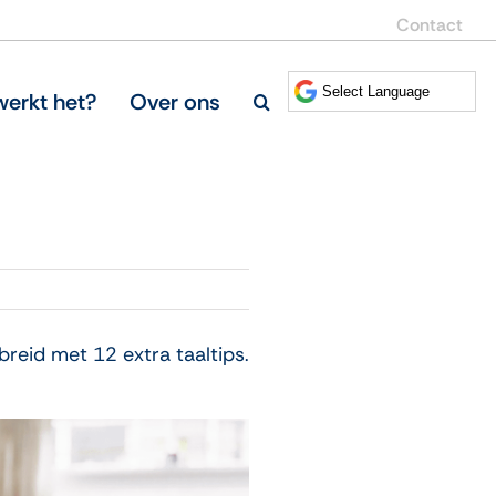
Contact
erkt het?
Over ons
breid met 12 extra taaltips.