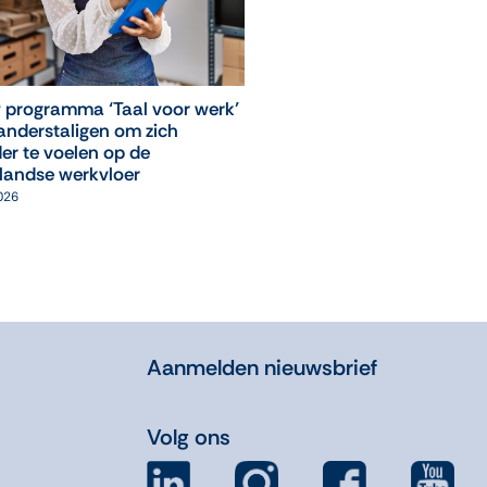
 programma ‘Taal voor werk’
‘Leuk, ik mag weer naar
anderstaligen om zich
computerles!’
er te voelen op de
05 augustus 2026
landse werkvloer
2026
Aanmelden nieuwsbrief
Volg ons