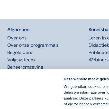
Algemeen
Kennisba
Over ons
Leren in 
Over onze programma’s
Didactiek
Begeleiders
Publicati
Volgsysteem
Webinars
Beheeromgeving
Nieuws
Deze website maakt gebru
We gebruiken cookies om o
Systeemeisen
Disclaimer
Copyright 2023
Privacyverklaring
Cookies
delen we informatie over j
analyse. Deze partners ku
of die ze hebben verzamel