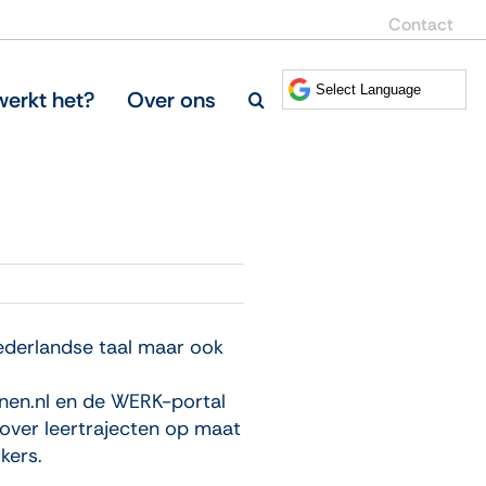
Contact
erkt het?
Over ons
ederlandse taal maar ook
enen.nl en de WERK-portal
over leertrajecten op maat
kers.