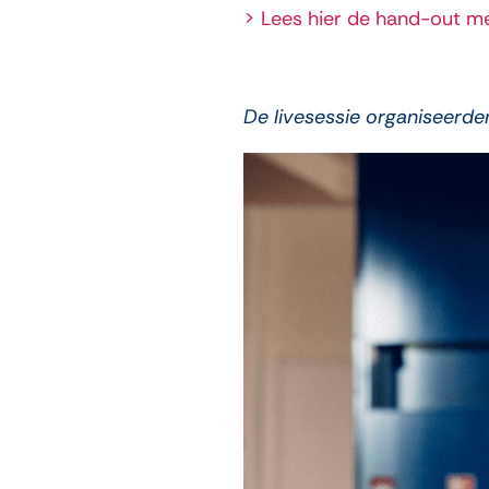
> Lees hier de hand-out me
De livesessie organiseerd