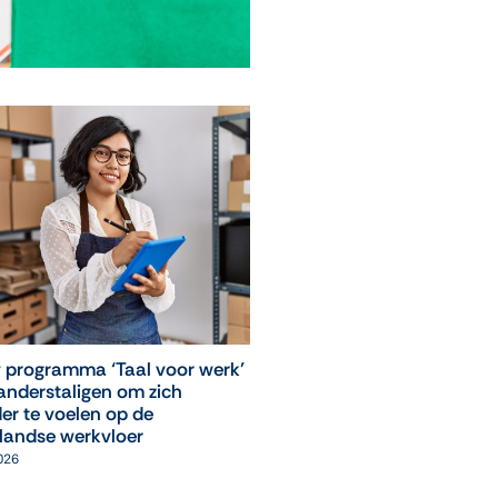
 programma ‘Taal voor werk’
‘Leuk, ik mag weer naar
anderstaligen om zich
computerles!’
er te voelen op de
05 augustus 2026
landse werkvloer
2026