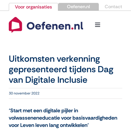
Ga
Oefenen.nl
Contact
Voor organisaties
naar
inhoud
Toggle
Navigation
Bestellen
Uitkomsten verkenning
Nieuws
gepresenteerd tijdens Dag
van Digitale Inclusie
Kennisbank
30 november 2022
Over Oefenen.nl
‘Start met een digitale pijler in
Contact
volwasseneneducatie voor basisvaardigheden
voor Leven leven lang ontwikkelen’