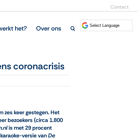
Contact
erkt het?
Over ons
ens coronacrisis
m zes keer gestegen. Het
eer bezoekers (circa 1.800
.nl
is met 29 procent
 karaoke-versie van
De