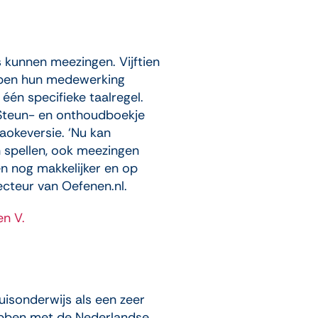
kunnen meezingen. Vijftien
ebben hun medewerking
́n specifieke taalregel.
, Steun- en onthoudboekje
okeversie. ‘Nu kan
n spellen, ook meezingen
n nog makkelijker en op
recteur van Oefenen.nl.
en V.
uisonderwijs als een zeer
hebben met de Nederlandse