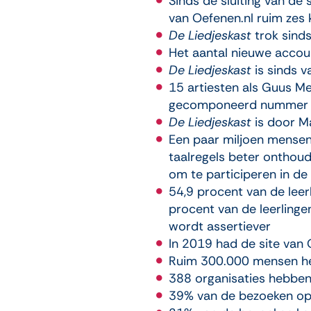
Sinds de sluiting van de
van Oefenen.nl ruim zes 
De Liedjeskast
trok sinds
Het aantal nieuwe accou
De Liedjeskast
is sinds v
15 artiesten als Guus Me
gecomponeerd nummer ove
De Liedjeskast
is door Ma
Een paar miljoen mensen
taalregels beter onthoud
om te participeren in de
54,9 procent van de leer
procent van de leerlinge
wordt assertiever
In 2019 had de site van 
Ruim 300.000 mensen h
388 organisaties hebben
39% van de bezoeken op 