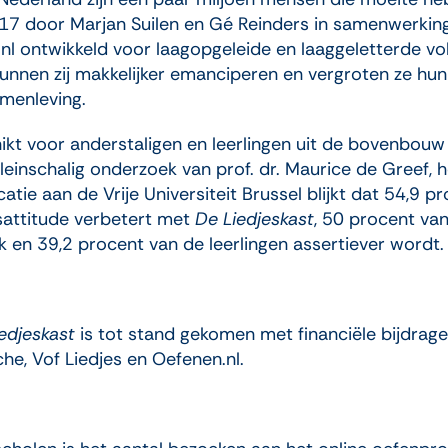
017 door Marjan Suilen en Gé Reinders in samenwerkin
l ontwikkeld voor laagopgeleide en laaggeletterde v
unnen zij makkelijker emanciperen en vergroten ze hu
amenleving.
ikt voor anderstaligen en leerlingen uit de bovenbouw
kleinschalig onderzoek van prof. dr. Maurice de Greef
ie aan de Vrije Universiteit Brussel blijkt dat 54,9 pr
sattitude verbetert met
De Liedjeskast
, 50 procent van
k en 39,2 procent van de leerlingen assertiever wordt.
edjeskast
is tot stand gekomen met financiële bijdra
he, Vof Liedjes en Oefenen.nl.