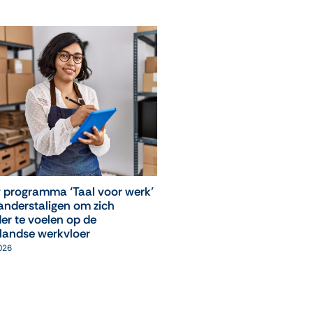
 programma ‘Taal voor werk’
‘Leuk, ik mag weer naar
anderstaligen om zich
computerles!’
er te voelen op de
05 augustus 2026
landse werkvloer
2026