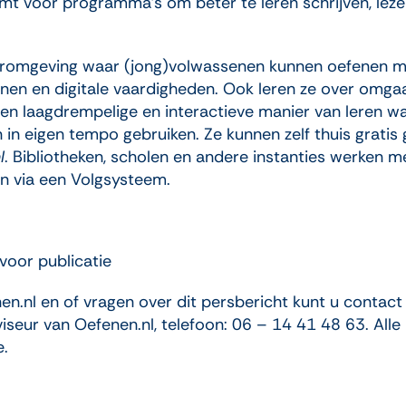
t voor programma’s om beter te leren schrijven, leze
eeromgeving waar (jong)volwassenen kunnen oefenen m
enen en digitale vaardigheden. Ook leren ze over omga
een laagdrempelige en interactieve manier van leren 
 in eigen tempo gebruiken. Ze kunnen zelf thuis grati
l
. Bibliotheken, scholen en andere instanties werken me
n via een Volgsysteem.
voor publicatie
en.nl en of vragen over dit persbericht kunt u conta
eur van Oefenen.nl, telefoon: 06 – 14 41 48 63. Alle b
e.