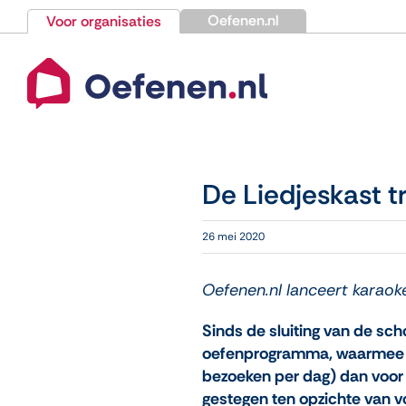
Ga
Oefenen.nl
Voor organisaties
naar
inhoud
De Liedjeskast t
26 mei 2020
Oefenen.nl lanceert karaok
Sinds de sluiting van de sch
oefenprogramma, waarmee je o
bezoeken per dag) dan voor 
gestegen ten opzichte van v