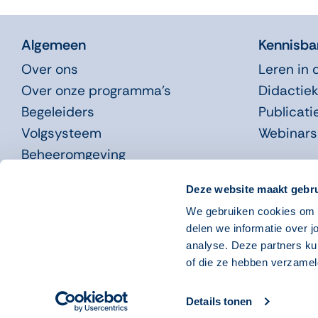
Algemeen
Kennisba
Over ons
Leren in 
Over onze programma’s
Didactiek
Begeleiders
Publicati
Volgsysteem
Webinars
Beheeromgeving
Nieuws
Deze website maakt gebru
We gebruiken cookies om o
Systeemeisen
Disclaimer
Copyright 2023
Privacyverklaring
Cookies
delen we informatie over j
analyse. Deze partners ku
of die ze hebben verzamel
Details tonen