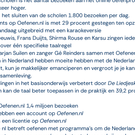
 scholen is het aantal bezoeken aan het online oefen
keer hoger.
 het sluiten van de scholen 1.800 bezoeken per dag.
nts op Oefenen.nl
is met 29 procent gestegen ten opzi
andaag uitgebreid met een karaokeversie
euwis, Frans Duijts, Shirma Rouse en Karsu zingen iede
r één specifieke taalregel
rjan Suilen en zanger Gé Reinders samen met Oefenen
 in Nederland hebben moeite hebben met de Nederlands
t, kun je makkelijker emanciperen en vergroot je je k
 samenleving.
lingen in het basisonderwijs verbetert door
De Liedjes
n kan de taal beter toepassen in de praktijk en 39,2 pr
Oefenen.nl 1,4 miljoen bezoeken
ebben een account op
Oefenen.nl
 een licentie op
Oefenen.nl
nl betreft oefenen met programma’s om de Nederlands