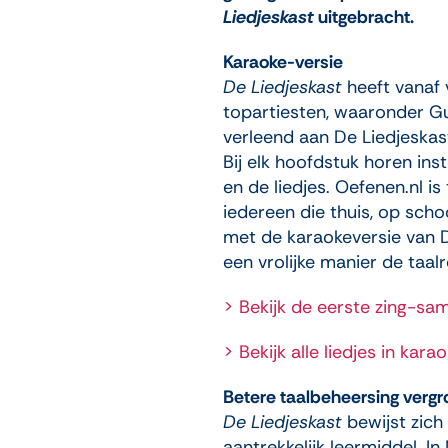
Liedjeskast
uitgebracht.
Karaoke-versie
De Liedjeskast
heeft vanaf 
topartiesten, waaronder G
verleend aan De Liedjeskas
Bij elk hoofdstuk horen in
en de liedjes. Oefenen.nl is
iedereen die thuis, op scho
met de karaokeversie van D
een vrolijke manier de taal
> Bekijk de eerste zing-sam
> Bekijk alle liedjes in kar
Betere taalbeheersing vergr
De Liedjeskast
bewijst zich 
aantrekkelijk leermiddel. 