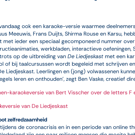
vandaag ook een karaoke-versie waarmee deelnemers 
uus Meeuwis, Frans Duijts, Shirma Rouse en Karsu, h
t met ieder een speciaal gecomponeerd nummer over ée
structieanimaties, werkbladen, interactieve oefeningen
 trots op de uitbreiding van
De Liedjeskast
met een kara
ol of bij taalcursussen wordt begeleid met schrijven e
e Liedjeskast. Leerlingen en (jong) volwassenen kunne
regels leren en onthouden’, zegt Ben Vaske, creatief di
en-karaokeversie van Bert Visscher over de letters F 
aokeversie van De Liedjeskast
oot zelfredzaamheid
tijdens de coronacrisis en in een periode van online th
In Nederland zijn een paar miljoen mensen die moeite 