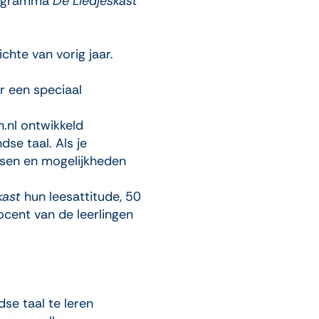
programma
De Liedjeskast
chte van vorig jaar.
r een speciaal
.nl ontwikkeld
e taal. Als je
ansen en mogelijkheden
kast
hun leesattitude, 50
ocent van de leerlingen
e taal te leren