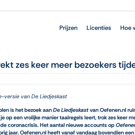
Prijzen
Licenties
Hoe w
rekt zes keer meer bezoekers tijd
e-versie van De Liedjeskast
olen is het bezoek aan
De Liedjeskast
van Oefenen.nl rui
p een vrolijke manier taalregels leert, trok zes keer m
de coronacrisis. Het aantal nieuwe accounts op
Oefenen
orig jaar. Oefenen.nl heeft vanaf vandaag bovendien een