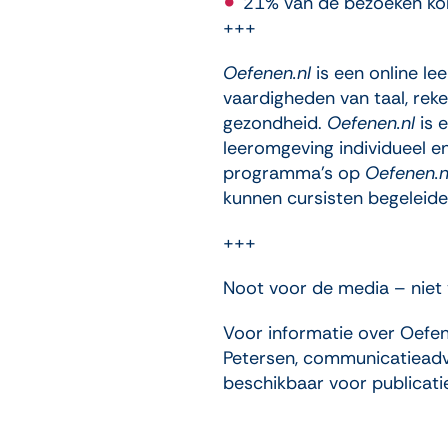
21% van de bezoeken kom
+++
Oefenen.nl
is een online l
vaardigheden van taal, rek
gezondheid.
Oefenen.nl
is 
leeromgeving individueel en
programma’s op
Oefenen.n
kunnen cursisten begeleide
+++
Noot voor de media – niet 
Voor informatie over Oefen
Petersen, communicatieadvis
beschikbaar voor publicati