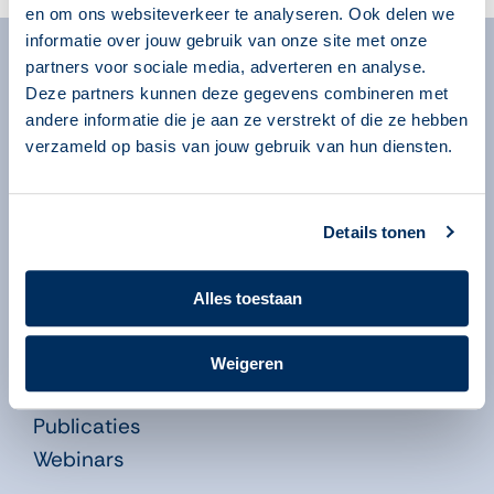
en om ons websiteverkeer te analyseren. Ook delen we
informatie over jouw gebruik van onze site met onze
Algemeen
partners voor sociale media, adverteren en analyse.
Deze partners kunnen deze gegevens combineren met
Over ons
andere informatie die je aan ze verstrekt of die ze hebben
Over onze programma’s
verzameld op basis van jouw gebruik van hun diensten.
Begeleiders
Volgsysteem
Beheeromgeving
Details tonen
Nieuws
Alles toestaan
Kennisbank
Leren in de Educatie
Weigeren
Didactiekfilms
Publicaties
Webinars