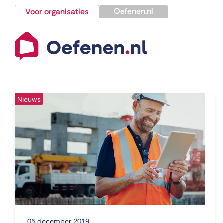
Ga
Oefenen.nl
Voor organisaties
naar
inhoud
Nieuws
05 december 2019