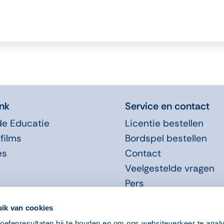
nk
Service en contact
de Educatie
Licentie bestellen
films
Bordspel bestellen
es
Contact
Veelgestelde vragen
Pers
Promotiemateriaal
ik van cookies
efenresultaten bij te houden en om ons websiteverkeer te anal