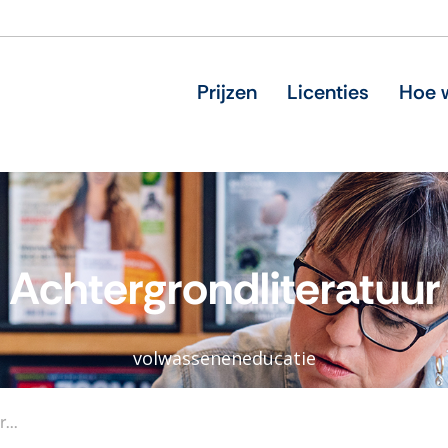
Prijzen
Licenties
Hoe w
Achtergrondliteratuur
volwasseneneducatie