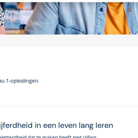
u 1-opleidingen.
ferdheid in een leven lang leren
eletterdheid dat te maken heeft met cijfers.