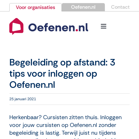
Ga
Oefenen.nl
Contact
Voor organisaties
naar
inhoud
Toggle
Navigation
Bestellen
Begeleiding op afstand: 3
Nieuws
tips voor inloggen op
Oefenen.nl
Kennisbank
25 januari 2021
Over Oefenen.nl
Herkenbaar? Cursisten zitten thuis. Inloggen
Contact
voor jouw cursisten op Oefenen.nl zonder
begeleiding is lastig. Terwijl juist nu tijdens